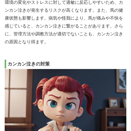
環境の変化やストレスに対して過敏に反応しやすいため、カ
ンカン泣きが発生するリスクが高くなります。また、馬の健
康状態も影響します。病気や怪我により、馬が痛みや不快を
感じていると、カンカン泣きに繋がることがあります。さら
に、管理方法や調教方法が適切でないことも、カンカン泣き
の原因となり得ます。
カンカン泣きの対策