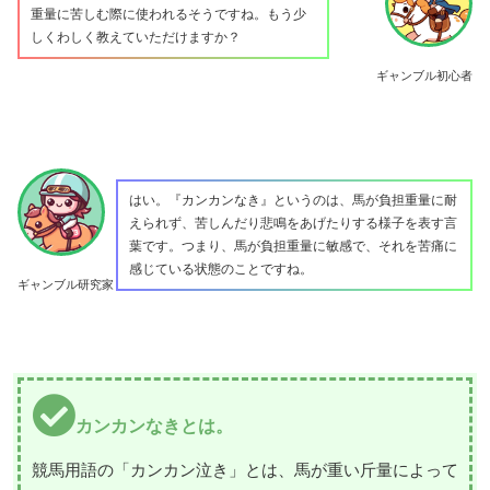
重量に苦しむ際に使われるそうですね。もう少
しくわしく教えていただけますか？
ギャンブル初心者
はい。『カンカンなき』というのは、馬が負担重量に耐
えられず、苦しんだり悲鳴をあげたりする様子を表す言
葉です。つまり、馬が負担重量に敏感で、それを苦痛に
感じている状態のことですね。
ギャンブル研究家
カンカンなきとは。
競馬用語の「カンカン泣き」とは、馬が重い斤量によって