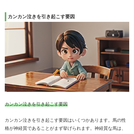
カンカン泣きを引き起こす要因
カンカン泣きを引き起こす要因
カンカン泣きを引き起こす要因はいくつかあります。馬の性
格が神経質であることがまず挙げられます。神経質な馬は、