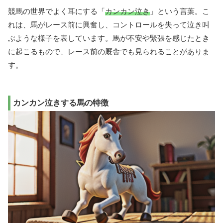
競馬の世界でよく耳にする「
カンカン泣き
」という言葉。こ
れは、馬がレース前に興奮し、コントロールを失って泣き叫
ぶような様子を表しています。馬が不安や緊張を感じたとき
に起こるもので、レース前の厩舎でも見られることがありま
す。
カンカン泣きする馬の特徴