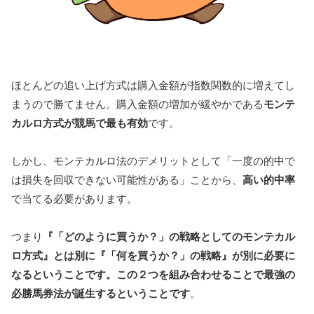
ほとんどの追い上げ方式は購入金額が指数関数的に増えてし
まうので勝てません。購入金額の増加が緩やかである
モンテ
カルロ方式が競馬で最も有効
です。
しかし、モンテカルロ法のデメリットとして「一度の的中で
は損失を回収できない可能性がある」ことから、
高い的中率
で当てる必要があります。
つまり
『「どのように買うか？」の戦略としてのモンテカル
ロ方式』とは別に『「何を買うか？」の戦略』が別に必要に
なるということです。この２つを組み合わせることで最強の
必勝馬券法が誕生するということです
。