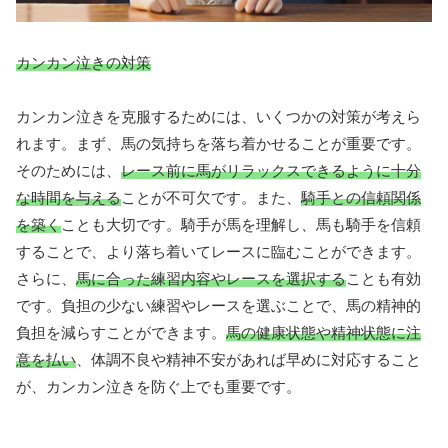
カンカン泣きの対策
カンカン泣きを克服するためには、いくつかの対策が考えら
れます。まず、馬の気持ちを落ち着かせることが重要です。
そのためには、
レース前に馬がリラックスできるように十分
な時間を与える
ことが不可欠です。また、
騎手との信頼関係
を築く
ことも大切です。騎手が馬を理解し、馬も騎手を信頼
することで、より落ち着いてレースに臨むことができます。
さらに、
馬に合った練習内容やレースを選択する
ことも有効
です。負担の少ない練習やレースを選ぶことで、馬の精神的
負担を減らすことができます。
馬の健康状態や精神状態に注
意を払い
、体調不良や精神不安があれば早めに対応すること
が、カンカン泣きを防ぐ上でも重要です。