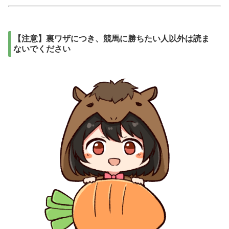
【注意】裏ワザにつき、競馬に勝ちたい人以外は読ま
ないでください