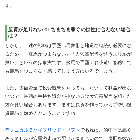
す。
原資が足りない or ちまちま稼ぐのは性に合わない場合
は？
しかし、上述の戦略は手堅い馬券術と地道な継続が必要にな
るため、「競馬がつまらない」「大穴高配当を狙うスリルが
無い」というのは事実です。競馬で手堅くお小遣いを稼いで
も競馬をつまらなく感じてしまう方はいるでしょう。
また、少額資金で投資競馬をやっても、たいして利益が出な
いので、最初の手持ち資金が少ない方は大穴高配当を狙った
方が良い場合もあります。まずは原資を作ってから手堅い投
資競馬を始めるということですね。
テクニカル６ハイブリッド・ソフト
であれば、的中率は高く
ありませんが穴馬激走時の配当が凄まじいので、度肝を抜か