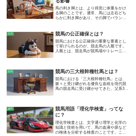
る影響
復を促進するために使用されます。
馬の利き脚とは、より得意に体重をかけ
る脚のことです。通常、馬には左右どち
らかに利き脚があり、その脚でバランス
をとり、旋回します。利き脚は通常、馬
が最初に足を踏み出す脚であり、旋回す
るときに内側に曲がる脚です。利き脚
競馬の公正確保とは？
競馬
は、馬の走り方やレースのパフォーマン
競馬における公正確保の重要な要素とし
スに影響を与える重要な要因です。
て挙げられるのが、競走馬の入厩です。
入厩とは、競走馬が競馬場やトレーニン
グセンターに管理されることで、ドーピ
ングなどの不正行為を防ぎ、競走馬の健
康状態やトレーニングの記録を管理しま
す。入厩された競走馬は、獣医師による
競馬の三大根幹種牡馬とは？
競馬
定期的な健康診断を受け、トレーニング
競馬における「三大根幹種牡馬」とは、
やレース後の回復管理も厳格に行われま
脈々と受け継がれる優良な血統を現代競
す。また、出入りの記録や投与される薬
馬の競走馬に受け継がせてきた、父系3系
物の記録も厳しく管理されており、不正
統の種牡馬を指します。彼らは、長い繁
行為の防止に役立てられます。これらの
殖の歴史の中で、子孫に卓越した能力を
入厩制度により、競走馬の健康と安全が
伝えてきたことが認められています。こ
確保され、ドーピングなどの不正行為を
の三大根幹種牡馬は、競馬の遺伝的多様
競馬用語「理化学検査」ってな
防ぐことができるのです。公正な競馬の
競馬
性に大きく貢献し、競走馬の改良に不可
実現に欠かせない仕組みとなっていま
に？
欠な役割を果たしてきました。
す。
理化学検査とは、文字通り理学と化学の
知識と技術を用いて、馬の血液や尿など
の検体を分析する検査のことです。この