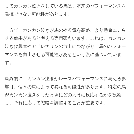
してカンカン泣きをしている馬は、本来のパフォーマンスを
発揮できない可能性があります。
一方で、カンカン泣きが馬のやる気を高め、より懸命に走ら
せる効果があると考える専門家もいます。これは、カンカン
泣きは興奮やアドレナリンの放出につながり、馬のパフォー
マンスを向上させる可能性があるという説に基づいていま
す。
最終的に、カンカン泣きがレースパフォーマンスに与える影
響は、個々の馬によって異なる可能性があります。特定の馬
がカンカン泣きをしたときにどのように反応するかを観察
し、それに応じて戦略を調整することが重要です。