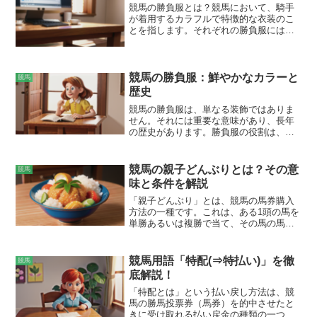
競馬の勝負服とは？競馬において、騎手
が着用するカラフルで特徴的な衣装のこ
とを指します。それぞれの勝負服には固
有のデザインと色合いがあり、所有者や
調教師のアイデンティティを象徴してい
ます。勝負服は騎手と馬を識別し、レー
ス中の混乱を防ぐために不可欠です。ま
競馬の勝負服：鮮やかなカラーと
競馬
た、所有者のブランドイメージを構築
歴史
し、ファンや競馬関係者の間で認識度を
競馬の勝負服は、単なる装飾ではありま
高める手段としても機能しています。
せん。それには重要な意味があり、長年
の歴史があります。勝負服の役割は、騎
手を視認しやすくし、各馬を他の馬と区
別することです。また、馬主や調教師の
アイデンティティを表し、チーム精神を
競馬の親子どんぶりとは？その意
競馬
醸成します。さらに、勝負服は安全面で
味と条件を解説
も役立ちます。鮮やかな色は、騎手や馬
が群衆の中で迷子になったり、衝突した
「親子どんぶり」とは、競馬の馬券購入
りするのを防ぎます。勝負服の起源は、
方法の一種です。これは、ある1頭の馬を
18世紀初頭の英国にまで遡ります。当時
単勝あるいは複勝で当て、その馬の馬券
は、騎手が馬の毛色に合わせて服を着て
を購入した馬券代金を全額、別途馬を指
おり、混乱を招いていました。この問題
定した馬券に購入するものです。この別
を解決するために、レースを主催する運
途指定した馬を「子」と呼び、最初に指
競馬用語「特配(⇒特払い)」を徹
競馬
営団体が、各参加者に独自の勝負服を割
定した馬を「親」と呼びます。親子どん
底解説！
り当てることを義務付けました。この慣
ぶりが考案された由来は、早くにレース
習は急速に広まり、現在では世界中の競
で決着をつけて、他のレースに資金を振
「特配とは」という払い戻し方法は、競
馬で採用されています。
り分ける、という戦法から生まれたとさ
馬の勝馬投票券（馬券）を的中させたと
れています。
きに受け取れる払い戻金の種類の一つで