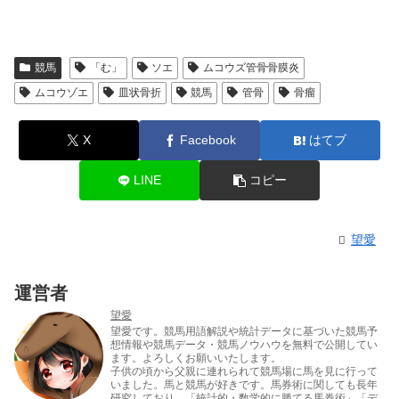
競馬
「む」
ソエ
ムコウズ管骨骨膜炎
ムコウゾエ
皿状骨折
競馬
管骨
骨瘤
X
Facebook
はてブ
LINE
コピー
望愛
運営者
望愛
望愛です。競馬用語解説や統計データに基づいた競馬予
想情報や競馬データ・競馬ノウハウを無料で公開してい
ます。よろしくお願いいたします。
子供の頃から父親に連れられて競馬場に馬を見に行って
いました。馬と競馬が好きです。馬券術に関しても長年
研究しており、「統計的・数学的に勝てる馬券術」「デ