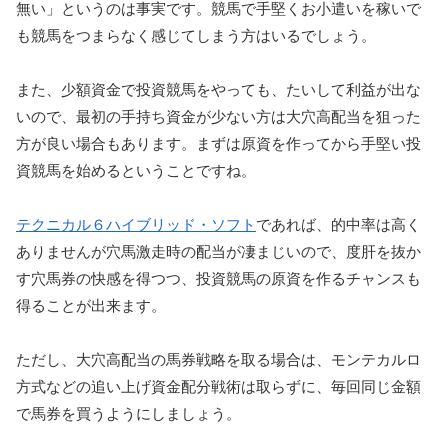
無い」というのは事実です。競馬で手堅くお小遣いを稼いで
も競馬をつまらなく感じてしまう方はいるでしょう。
また、少額資金で投資競馬をやっても、たいして利益が出な
いので、最初の手持ち資金が少ない方は大穴高配当を狙った
方が良い場合もあります。まずは原資を作ってから手堅い投
資競馬を始めるということですね。
テクニカル６ハイブリッド・ソフト
であれば、的中率は高く
ありませんが穴馬激走時の配当が凄まじいので、度肝を抜か
す穴馬券の快感を得つつ、投資競馬の原資を作るチャンスも
得ることが出来ます。
ただし、大穴高配当の馬券戦略を取る場合は、モンテカルロ
方式などの追い上げ資金配分戦術は取らずに、毎回同じ金額
で馬券を買うようにしましょう。