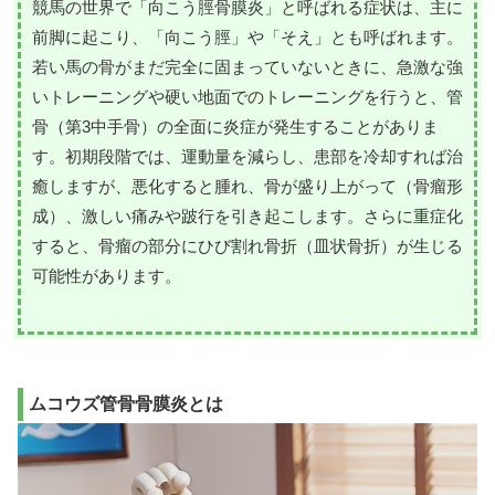
競馬の世界で「向こう脛骨膜炎」と呼ばれる症状は、主に
前脚に起こり、「向こう脛」や「そえ」とも呼ばれます。
若い馬の骨がまだ完全に固まっていないときに、急激な強
いトレーニングや硬い地面でのトレーニングを行うと、管
骨（第3中手骨）の全面に炎症が発生することがありま
す。初期段階では、運動量を減らし、患部を冷却すれば治
癒しますが、悪化すると腫れ、骨が盛り上がって（骨瘤形
成）、激しい痛みや跛行を引き起こします。さらに重症化
すると、骨瘤の部分にひび割れ骨折（皿状骨折）が生じる
可能性があります。
ムコウズ管骨骨膜炎とは