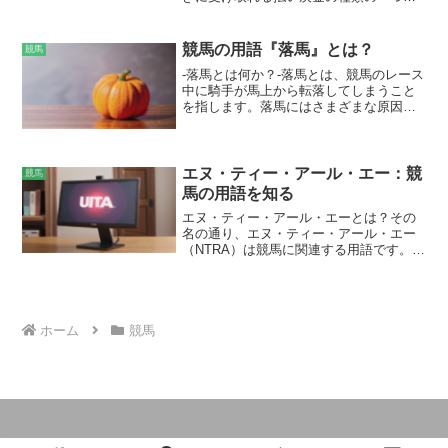
す。通常、馬券を的中させると、単勝式
であれば馬に賭けた金額に配当率を掛け
た金額が払い戻されます。しかし、特配
競馬の用語『落馬』とは？
競馬
は、通常の配当を上回る特別な配当が支
-落馬とは何か？-落馬とは、競馬のレース
払われる払い戻し方法です。
中に騎手が馬上から転落してしまうこと
を指します。落馬にはさまざまな原因が
あり、馬の躓き、他の馬との接触、騎手
のバランスの崩れなどが考えられます。
落馬は騎手にとって重大な危険を伴う事
故であり、怪我や最悪の場合、死亡に至
エヌ・ティー・アール・エー：競
競馬
る可能性があります。騎手はレース中、
馬の用語を知る
落馬のリスクを軽減するためにあらゆる
エヌ・ティー・アール・エーとは？その
手段を講じています。適切なヘルメット
名の通り、エヌ・ティー・アール・エー
やプロテクターを着用し、馬との信頼関
（NTRA）は競馬に関連する用語です。
係やバランスを整える練習も行っていま
NTRAは、「National Thoroughbred
す。しかし、競争の激しい競馬の環境で
Racing Association」の略で、サラブレッ
は、落馬は常に起こり得る危険なので
ド競馬を監督する非営利団体です。1934
す。
年に設立され、現在は米国とカナダの競
馬業界を統括しています。NTRAの主な使
ホーム
競馬
命は、競馬の誠実さと評判を守ること
で、規則と規制を施行し、安全かつ公平
な競走環境を維持しています。